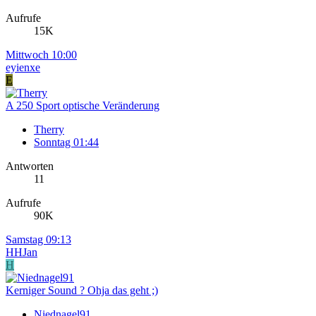
Aufrufe
15K
Mittwoch 10:00
eyienxe
E
A 250 Sport optische Veränderung
Therry
Sonntag 01:44
Antworten
11
Aufrufe
90K
Samstag 09:13
HHJan
H
Kerniger Sound ? Ohja das geht ;)
Niednagel91