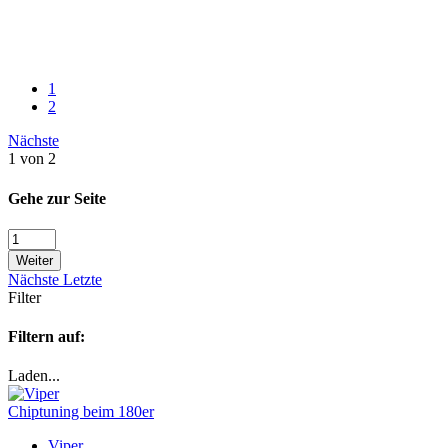
1
2
Nächste
1 von 2
Gehe zur Seite
Weiter
Nächste
Letzte
Filter
Filtern auf:
Laden...
Chiptuning beim 180er
Viper