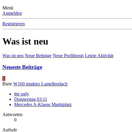
Menü
Anmelden
Registrieren
Was ist neu
Was ist neu
Neue Beiträge
Neue Profilposts
Letzte Aktivität
Neueste Beiträge
T
Biete
W169 intaktes Lamellendach
the ugly
Donnerstag 03:11
Mercedes A-Klasse Marktplatz
Antworten
0
Aufrufe